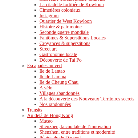
La citadelle fortifiée de Kowloon
Cimetières coloniaux
Instagram
Quartier de West Kowloon
Histoire & patrimoine
Seconde guerre mondiale
Fantômes & Superstitions Locales
Croyances & superstitions
Street art
Gastronomie locale
Découverte de Tai Po
Escapades au vert
Ile de Lantao
Ile de Lamma
Ile de Cheung Chau
A vélo
Villages abandonnés
A la découverte des Nouveaux Territoires secrets
Nos randonnées
Transits
Au delà de Hong Kong
Macao
Shenzhen, la capitale de l’innovation
Shenzhen, entre traditions et modernité
Péninsule de Dapeng