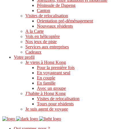
Shenzhen, entre traditions et modernité
Péninsule de Dapeng
Canton
Visites de relocalisation
Orientation pré-déménagement
Nouveaux résidents
A la Carte
Vols en hélicoptère
Nos jeux de piste
Services aux entreprises
Cadeaux
Votre profil
Je viens à Hong Kong
Pour la première fois
En voyageant seul
En couple
En famille
Avec un groupe
J’habite à Hong Kong
Visites de relocalisation
Tours pour résidents
Je suis agent de voyage
Qui sommes-nous ?