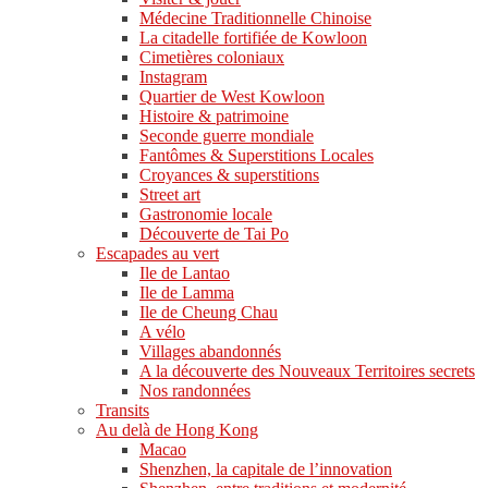
Médecine Traditionnelle Chinoise
La citadelle fortifiée de Kowloon
Cimetières coloniaux
Instagram
Quartier de West Kowloon
Histoire & patrimoine
Seconde guerre mondiale
Fantômes & Superstitions Locales
Croyances & superstitions
Street art
Gastronomie locale
Découverte de Tai Po
Escapades au vert
Ile de Lantao
Ile de Lamma
Ile de Cheung Chau
A vélo
Villages abandonnés
A la découverte des Nouveaux Territoires secrets
Nos randonnées
Transits
Au delà de Hong Kong
Macao
Shenzhen, la capitale de l’innovation