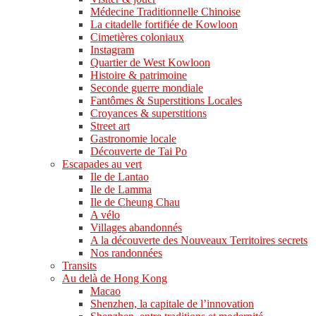
Médecine Traditionnelle Chinoise
La citadelle fortifiée de Kowloon
Cimetières coloniaux
Instagram
Quartier de West Kowloon
Histoire & patrimoine
Seconde guerre mondiale
Fantômes & Superstitions Locales
Croyances & superstitions
Street art
Gastronomie locale
Découverte de Tai Po
Escapades au vert
Ile de Lantao
Ile de Lamma
Ile de Cheung Chau
A vélo
Villages abandonnés
A la découverte des Nouveaux Territoires secrets
Nos randonnées
Transits
Au delà de Hong Kong
Macao
Shenzhen, la capitale de l’innovation