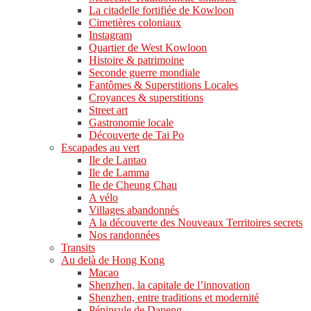
La citadelle fortifiée de Kowloon
Cimetières coloniaux
Instagram
Quartier de West Kowloon
Histoire & patrimoine
Seconde guerre mondiale
Fantômes & Superstitions Locales
Croyances & superstitions
Street art
Gastronomie locale
Découverte de Tai Po
Escapades au vert
Ile de Lantao
Ile de Lamma
Ile de Cheung Chau
A vélo
Villages abandonnés
A la découverte des Nouveaux Territoires secrets
Nos randonnées
Transits
Au delà de Hong Kong
Macao
Shenzhen, la capitale de l’innovation
Shenzhen, entre traditions et modernité
Péninsule de Dapeng