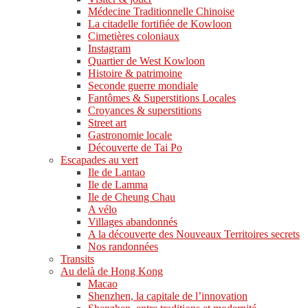
Médecine Traditionnelle Chinoise
La citadelle fortifiée de Kowloon
Cimetières coloniaux
Instagram
Quartier de West Kowloon
Histoire & patrimoine
Seconde guerre mondiale
Fantômes & Superstitions Locales
Croyances & superstitions
Street art
Gastronomie locale
Découverte de Tai Po
Escapades au vert
Ile de Lantao
Ile de Lamma
Ile de Cheung Chau
A vélo
Villages abandonnés
A la découverte des Nouveaux Territoires secrets
Nos randonnées
Transits
Au delà de Hong Kong
Macao
Shenzhen, la capitale de l’innovation