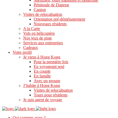
Shenzhen, entre traditions et modernité
Péninsule de Dapeng
Canton
Visites de relocalisation
Orientation pré-déménagement
Nouveaux résidents
A la Carte
Vols en hélicoptère
Nos jeux de piste
Services aux entreprises
Cadeaux
Votre profil
Je viens à Hong Kong
Pour la première fois
En voyageant seul
En couple
En famille
Avec un groupe
J’habite à Hong Kong
Visites de relocalisation
Tours pour résidents
Je suis agent de voyage
Qui sommes-nous ?