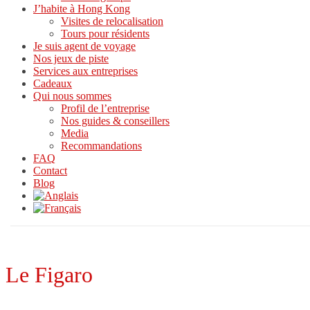
J’habite à Hong Kong
Visites de relocalisation
Tours pour résidents
Je suis agent de voyage
Nos jeux de piste
Services aux entreprises
Cadeaux
Qui nous sommes
Profil de l’entreprise
Nos guides & conseillers
Media
Recommandations
FAQ
Contact
Blog
Le Figaro