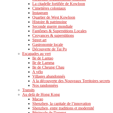
La citadelle fortifiée de Kowloon
Cimetières coloniaux
Instagram
Quartier de West Kowloon
Histoire & patrimoine
Seconde guerre mondiale
Fantômes & Superstitions Locales
Croyances & superstitions
Street art
Gastronomie locale
Découverte de Tai Po
Escapades au vert
Ile de Lantao
Ile de Lamma
Ile de Cheung Chau
A vélo
Villages abandonnés
A la découverte des Nouveaux Territoires secrets
Nos randonnées
Transits
Au delà de Hong Kong
Macao
Shenzhen, la capitale de l’innovation
Shenzhen, entre traditions et modernité
Péninsule de Dapeng