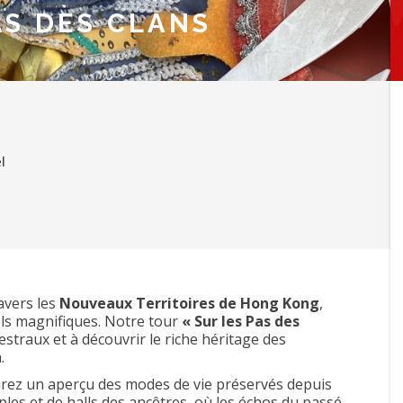
AS DES CLANS
l
avers les
Nouveaux Territoires de Hong Kong
,
els magnifiques. Notre tour
« Sur les Pas des
estraux et à découvrir le riche héritage des
.
urez un aperçu des modes de vie préservés depuis
les et de halls des ancêtres, où les échos du passé