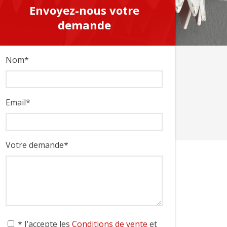
Envoyez-nous votre
Envoyez-nous votre
demande
demande
Nom
*
Email
*
Votre demande
*
* J’accepte les
Conditions de vente
et