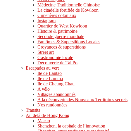
Médecine Traditionnelle Chinoise
La citadelle fortifiée de Kowloon
Cimetières coloniaux
Instagram
Quartier de West Kowloon
Histoire & patrimoine
Seconde guerre mondiale
Fantômes & Superstitions Locales
Croyances & superstitions
Street art
Gastronomie locale
Découverte de Tai Po
Escapades au vert
Ile de Lantao
Ile de Lamma
Ile de Cheung Chau
A vélo
Villages abandonnés
A la découverte des Nouveaux Territoires secrets
Nos randonnées
Transits
Au delà de Hong Kong
Macao
Shenzhen, la capitale de l’innovation