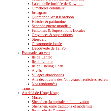
La citadelle fortifiée de Kowloon
Cimetières coloniaux
Instagram
Quartier de West Kowloon
Histoire & patrimoine
Seconde guerre mondiale
Fantômes & Superstitions Locales
Croyances & superstitions
Street art
Gastronomie locale
Découverte de Tai Po
Escapades au vert
Ile de Lantao
Ile de Lamma
Ile de Cheung Chau
A vélo
Villages abandonnés
A la découverte des Nouveaux Territoires secrets
Nos randonnées
Transits
Au delà de Hong Kong
Macao
Shenzhen, la capitale de l’innovation
Shenzhen, entre traditions et modernité
Péninsule de Dapeng