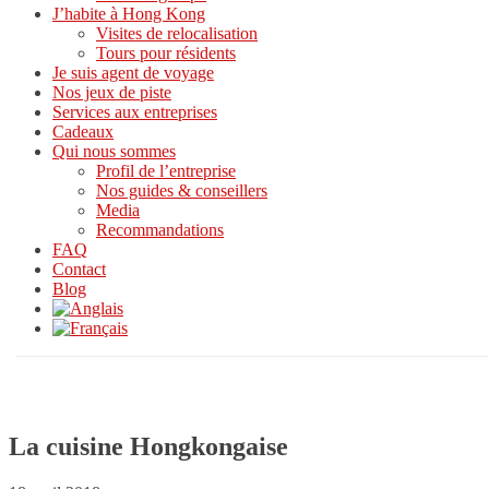
J’habite à Hong Kong
Visites de relocalisation
Tours pour résidents
Je suis agent de voyage
Nos jeux de piste
Services aux entreprises
Cadeaux
Qui nous sommes
Profil de l’entreprise
Nos guides & conseillers
Media
Recommandations
FAQ
Contact
Blog
La cuisine Hongkongaise