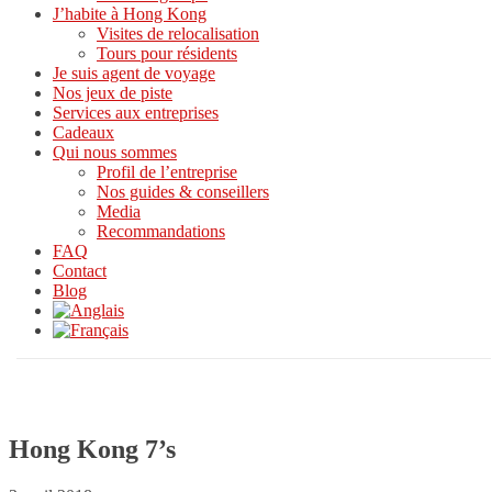
J’habite à Hong Kong
Visites de relocalisation
Tours pour résidents
Je suis agent de voyage
Nos jeux de piste
Services aux entreprises
Cadeaux
Qui nous sommes
Profil de l’entreprise
Nos guides & conseillers
Media
Recommandations
FAQ
Contact
Blog
Hong Kong 7’s