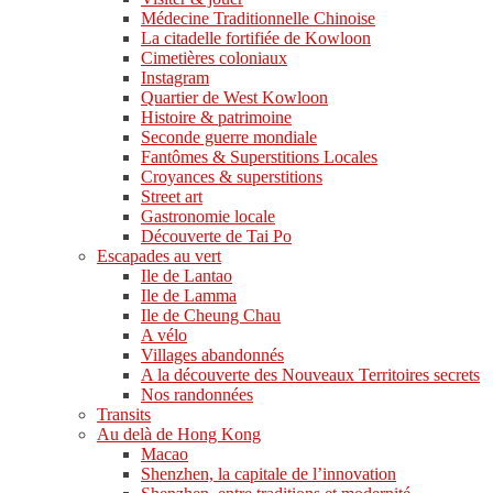
Médecine Traditionnelle Chinoise
La citadelle fortifiée de Kowloon
Cimetières coloniaux
Instagram
Quartier de West Kowloon
Histoire & patrimoine
Seconde guerre mondiale
Fantômes & Superstitions Locales
Croyances & superstitions
Street art
Gastronomie locale
Découverte de Tai Po
Escapades au vert
Ile de Lantao
Ile de Lamma
Ile de Cheung Chau
A vélo
Villages abandonnés
A la découverte des Nouveaux Territoires secrets
Nos randonnées
Transits
Au delà de Hong Kong
Macao
Shenzhen, la capitale de l’innovation