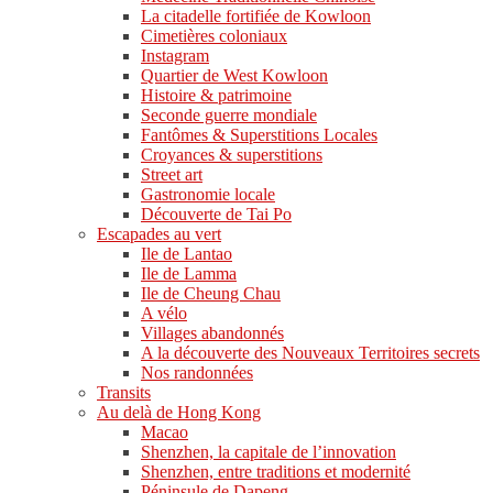
La citadelle fortifiée de Kowloon
Cimetières coloniaux
Instagram
Quartier de West Kowloon
Histoire & patrimoine
Seconde guerre mondiale
Fantômes & Superstitions Locales
Croyances & superstitions
Street art
Gastronomie locale
Découverte de Tai Po
Escapades au vert
Ile de Lantao
Ile de Lamma
Ile de Cheung Chau
A vélo
Villages abandonnés
A la découverte des Nouveaux Territoires secrets
Nos randonnées
Transits
Au delà de Hong Kong
Macao
Shenzhen, la capitale de l’innovation
Shenzhen, entre traditions et modernité
Péninsule de Dapeng