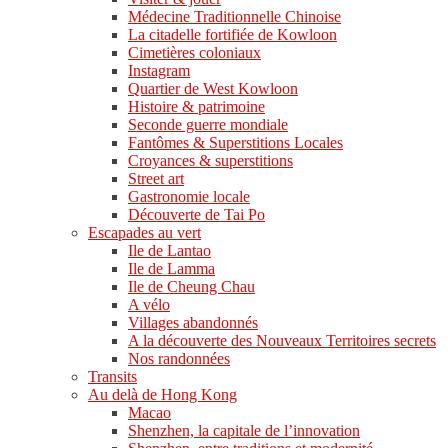
Médecine Traditionnelle Chinoise
La citadelle fortifiée de Kowloon
Cimetières coloniaux
Instagram
Quartier de West Kowloon
Histoire & patrimoine
Seconde guerre mondiale
Fantômes & Superstitions Locales
Croyances & superstitions
Street art
Gastronomie locale
Découverte de Tai Po
Escapades au vert
Ile de Lantao
Ile de Lamma
Ile de Cheung Chau
A vélo
Villages abandonnés
A la découverte des Nouveaux Territoires secrets
Nos randonnées
Transits
Au delà de Hong Kong
Macao
Shenzhen, la capitale de l’innovation