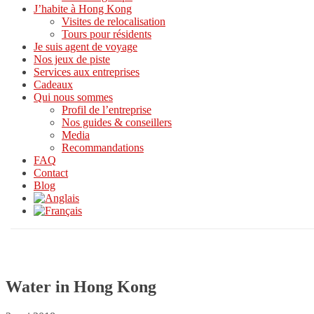
J’habite à Hong Kong
Visites de relocalisation
Tours pour résidents
Je suis agent de voyage
Nos jeux de piste
Services aux entreprises
Cadeaux
Qui nous sommes
Profil de l’entreprise
Nos guides & conseillers
Media
Recommandations
FAQ
Contact
Blog
Water in Hong Kong