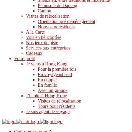
Shenzhen, entre traditions et modernité
Péninsule de Dapeng
Canton
Visites de relocalisation
Orientation pré-déménagement
Nouveaux résidents
A la Carte
Vols en hélicoptère
Nos jeux de piste
Services aux entreprises
Cadeaux
Votre profil
Je viens à Hong Kong
Pour la première fois
En voyageant seul
En couple
En famille
Avec un groupe
J’habite à Hong Kong
Visites de relocalisation
Tours pour résidents
Je suis agent de voyage
Qui sommes-nous ?