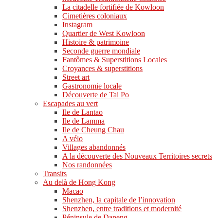
La citadelle fortifiée de Kowloon
Cimetières coloniaux
Instagram
Quartier de West Kowloon
Histoire & patrimoine
Seconde guerre mondiale
Fantômes & Superstitions Locales
Croyances & superstitions
Street art
Gastronomie locale
Découverte de Tai Po
Escapades au vert
Ile de Lantao
Ile de Lamma
Ile de Cheung Chau
A vélo
Villages abandonnés
A la découverte des Nouveaux Territoires secrets
Nos randonnées
Transits
Au delà de Hong Kong
Macao
Shenzhen, la capitale de l’innovation
Shenzhen, entre traditions et modernité
Péninsule de Dapeng