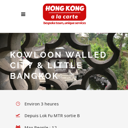
KOWLOON WALLED
CITY & LITTLE
BANGKOK
Environ 3 heures
Depuis Lok Fu MTR sortie B
Max People : 12